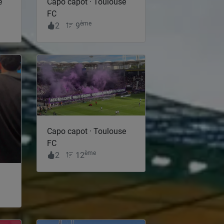
e
Capo capot · Toulouse
FC
ème
2
9
Capo capot · Toulouse
FC
ème
2
12