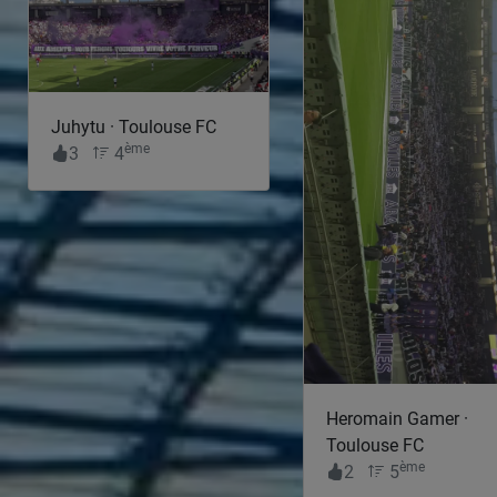
Juhytu · Toulouse FC
ème
3
4
Heromain Gamer ·
Toulouse FC
ème
2
5