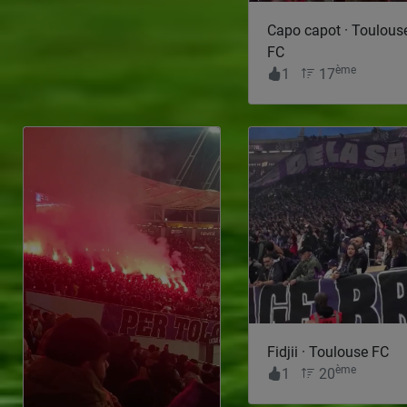
Capo capot · Toulous
FC
ème
1
17
Fidjii · Toulouse FC
ème
1
20