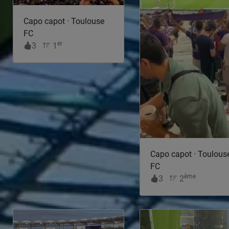
Capo capot · Toulouse
FC
er
3
1
Capo capot · Toulous
FC
ème
3
2