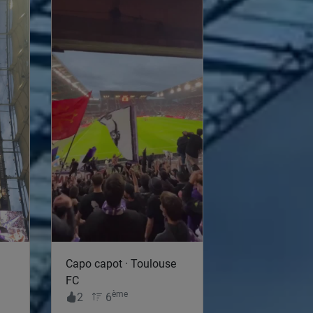
Capo capot · Toulouse
FC
ème
2
6