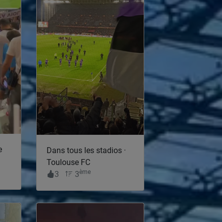
e
Dans tous les stadios ·
Toulouse FC
ème
3
3