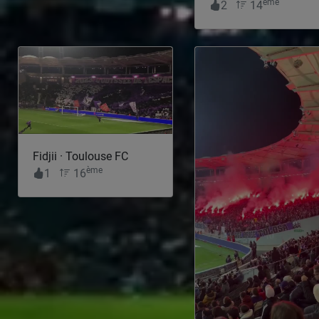
ème
2
14
Fidjii · Toulouse FC
ème
1
16