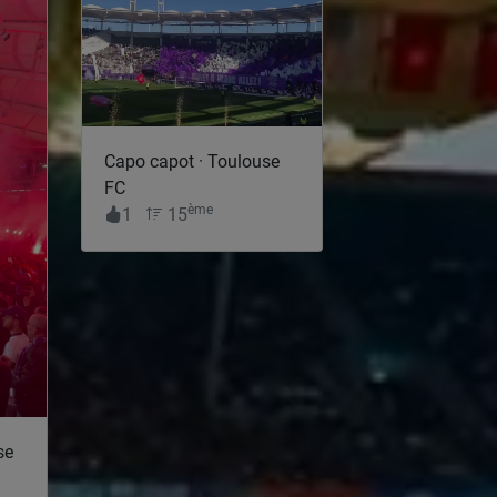
Capo capot · Toulouse
FC
ème
1
15
se