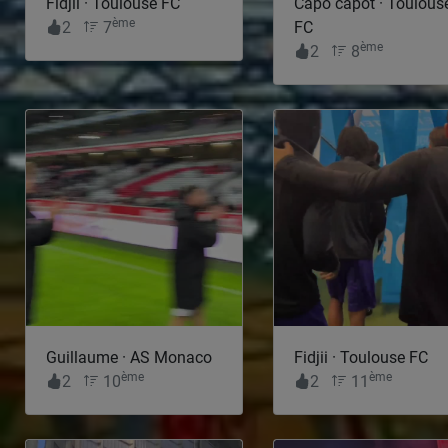
Fidjii · Toulouse FC
Capo capot · Toulous
ème
2
7
FC
ème
2
8
Guillaume · AS Monaco
Fidjii · Toulouse FC
ème
ème
2
10
2
11