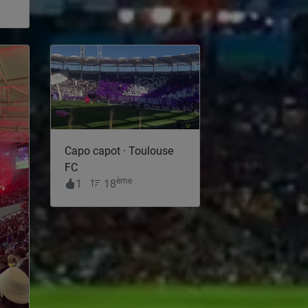
Capo capot · Toulouse
FC
ème
1
18