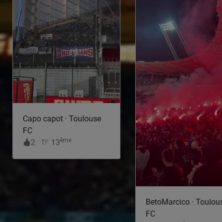
Capo capot · Toulouse
FC
ème
2
13
BetoMarcico · Toulou
FC